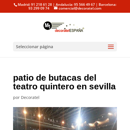
Madrid: 91 218 61 28 | Andalucía: 95 566 49 67 | Barcelona:
93 299 09 74
comercial@decoratel.com
Seleccionar página
patio de butacas del
teatro quintero en sevilla
por
Decoratel