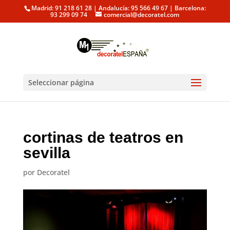
Madrid: 91 218 61 28 | Andalucía: 95 566 49 67 | Barcelona:
93 299 09 74
comercial@decoratel.com
Seleccionar página
cortinas de teatros en
sevilla
por
Decoratel