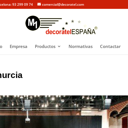
rcelona: 93 299 09 74
comercial@decoratel.com
io
Empresa
Productos
Normativas
Contactar
murcia