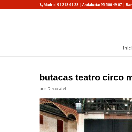
Madrid: 91 218 61 28 | Andalucía: 95 566 49 67 | Ba
Inic
butacas teatro circo 
por
Decoratel