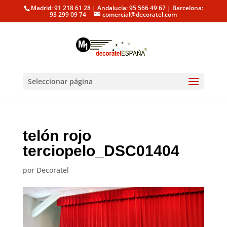
Madrid: 91 218 61 28 | Andalucía: 95 566 49 67 | Barcelona:
93 299 09 74
comercial@decoratel.com
Seleccionar página
telón rojo
terciopelo_DSC01404
por
Decoratel