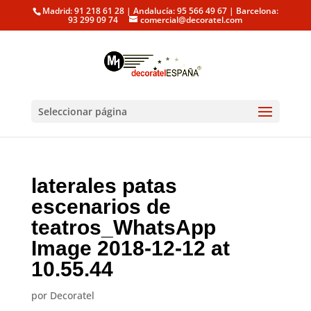
Madrid: 91 218 61 28 | Andalucía: 95 566 49 67 | Barcelona:
93 299 09 74
comercial@decoratel.com
Seleccionar página
laterales patas
escenarios de
teatros_WhatsApp
Image 2018-12-12 at
10.55.44
por
Decoratel