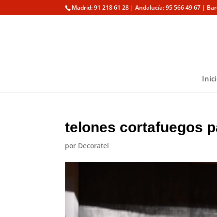
Madrid: 91 218 61 28 | Andalucía: 95 566 49 67 | Ba
Inic
telones cortafuegos 
por
Decoratel