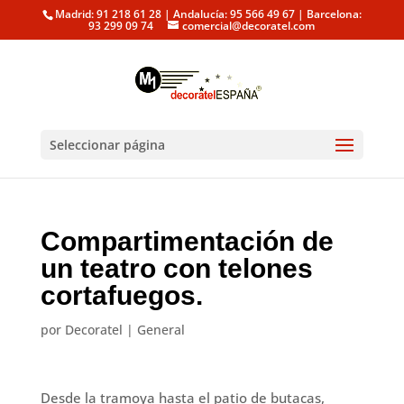
Madrid: 91 218 61 28 | Andalucía: 95 566 49 67 | Barcelona:
93 299 09 74
comercial@decoratel.com
Seleccionar página
Compartimentación de
un teatro con telones
cortafuegos.
por
Decoratel
|
General
Desde la tramoya hasta el patio de butacas,