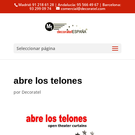
Madrid: 91 218 61 28 | Andalucía: 95 566 49 67 | Barcelona:
93 299 09 74
comercial@decoratel.com
Seleccionar página
abre los telones
por
Decoratel