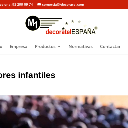
rcelona: 93 299 09 74
comercial@decoratel.com
io
Empresa
Productos
Normativas
Contactar
res infantiles