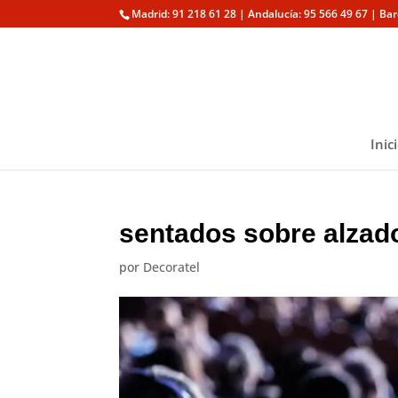
Madrid: 91 218 61 28 | Andalucía: 95 566 49 67 | Ba
Inic
sentados sobre alzado
por
Decoratel