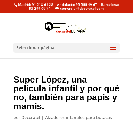
Madrid: 91 218 61 28 | Andalucía: 95 566 49 67 | Barcelona:
93 299 09 74
comercial@decoratel.com
Seleccionar página
Super López, una
película infantil y por qué
no, también para papis y
mamis.
por
Decoratel
|
Alzadores infantiles para butacas