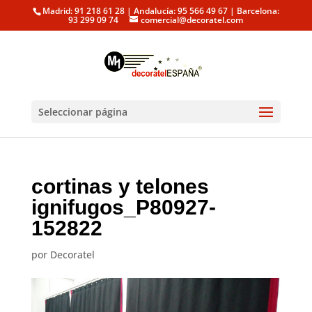
Madrid: 91 218 61 28 | Andalucía: 95 566 49 67 | Barcelona:
93 299 09 74
comercial@decoratel.com
Seleccionar página
cortinas y telones
ignifugos_P80927-
152822
por
Decoratel