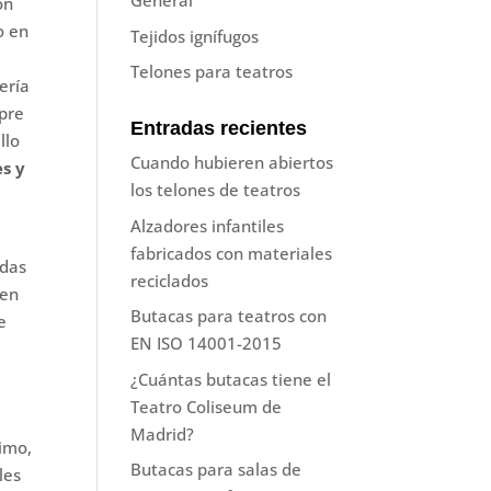
General
ón
o en
Tejidos ignífugos
Telones para teatros
ería
mpre
Entradas recientes
llo
Cuando hubieren abiertos
es y
los telones de teatros
Alzadores infantiles
fabricados con materiales
adas
reciclados
 en
Butacas para teatros con
e
EN ISO 14001-2015
¿Cuántas butacas tiene el
Teatro Coliseum de
Madrid?
imo,
Butacas para salas de
les