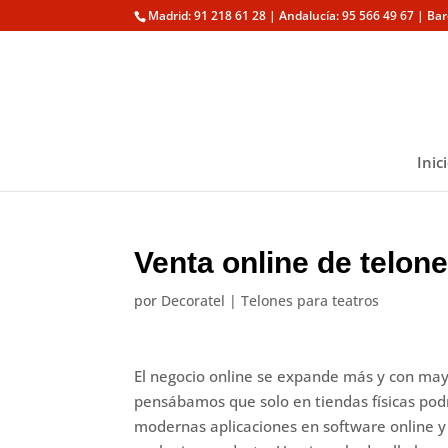
Madrid: 91 218 61 28 | Andalucía: 95 566 49 67 | Ba
Inic
Venta online de telone
por
Decoratel
|
Telones para teatros
El negocio online se expande más y con may
pensábamos que solo en tiendas físicas podr
modernas aplicaciones en software online y l