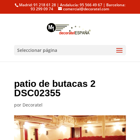
Madrid: 91 218 61 28 | Andalucía: 95 566 49 67 | Barcelona:
93 299 09 74
comercial@decoratel.com
Seleccionar página
patio de butacas 2
DSC02355
por
Decoratel