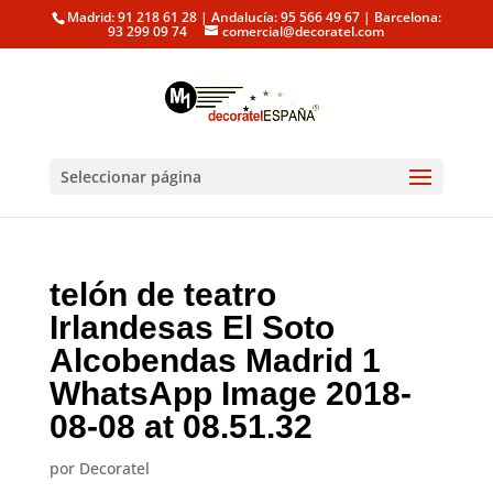
Madrid: 91 218 61 28 | Andalucía: 95 566 49 67 | Barcelona:
93 299 09 74
comercial@decoratel.com
Seleccionar página
telón de teatro
Irlandesas El Soto
Alcobendas Madrid 1
WhatsApp Image 2018-
08-08 at 08.51.32
por
Decoratel