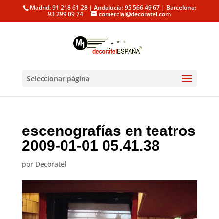
Madrid: 91 218 61 28 | Andalucía: 95 566 49 67 | Barcelona:
93 299 09 74
comercial@decoratel.com
Seleccionar página
escenografías en teatros
2009-01-01 05.41.38
por
Decoratel