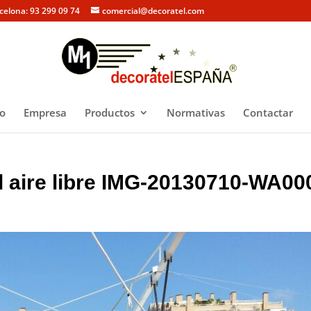
rcelona: 93 299 09 74
comercial@decoratel.com
io
Empresa
Productos
Normativas
Contactar
al aire libre IMG-20130710-WA00