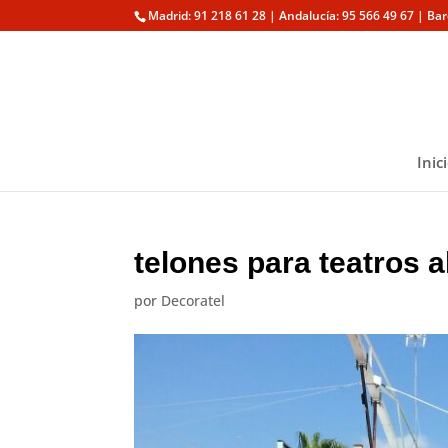
Madrid: 91 218 61 28 | Andalucía: 95 566 49 67 | Ba
Inic
telones para teatros 
por
Decoratel