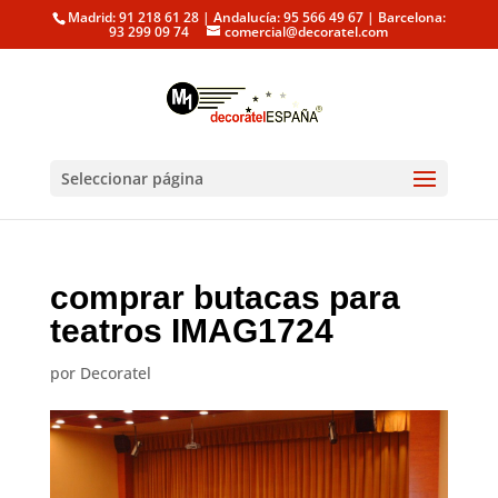
Madrid: 91 218 61 28 | Andalucía: 95 566 49 67 | Barcelona:
93 299 09 74
comercial@decoratel.com
Seleccionar página
comprar butacas para
teatros IMAG1724
por
Decoratel