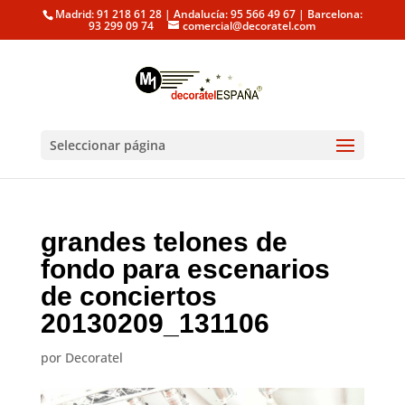
Madrid: 91 218 61 28 | Andalucía: 95 566 49 67 | Barcelona:
93 299 09 74
comercial@decoratel.com
Seleccionar página
grandes telones de
fondo para escenarios
de conciertos
20130209_131106
por
Decoratel