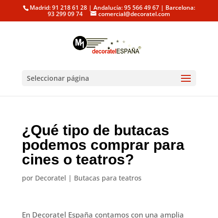
Madrid: 91 218 61 28 | Andalucía: 95 566 49 67 | Barcelona:
93 299 09 74
comercial@decoratel.com
Seleccionar página
¿Qué tipo de butacas
podemos comprar para
cines o teatros?
por
Decoratel
|
Butacas para teatros
En Decoratel España contamos con una amplia