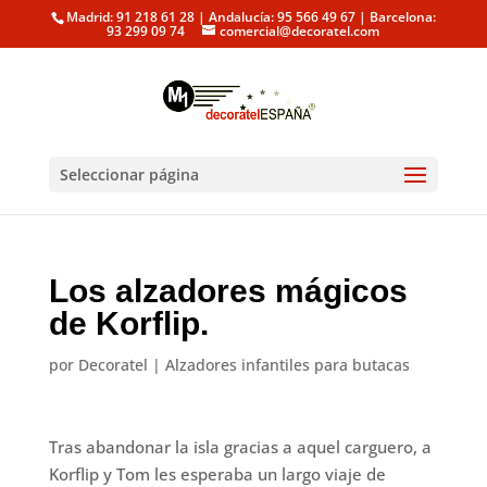
Madrid: 91 218 61 28 | Andalucía: 95 566 49 67 | Barcelona:
93 299 09 74
comercial@decoratel.com
Seleccionar página
Los alzadores mágicos
de Korflip.
por
Decoratel
|
Alzadores infantiles para butacas
Tras abandonar la isla gracias a aquel carguero, a
Korflip y Tom les esperaba un largo viaje de