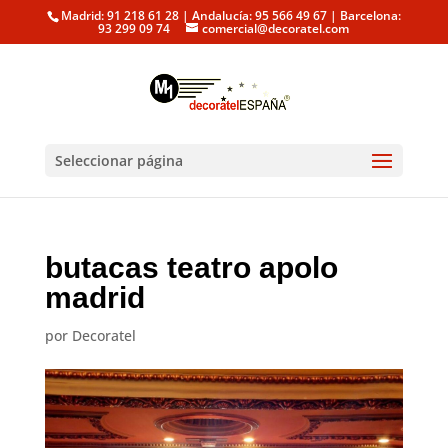
Madrid: 91 218 61 28 | Andalucía: 95 566 49 67 | Barcelona:
93 299 09 74
comercial@decoratel.com
Seleccionar página
butacas teatro apolo
madrid
por
Decoratel