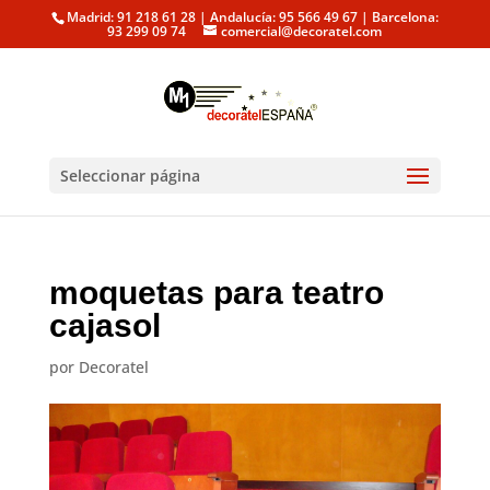
Madrid: 91 218 61 28 | Andalucía: 95 566 49 67 | Barcelona:
93 299 09 74
comercial@decoratel.com
Seleccionar página
moquetas para teatro
cajasol
por
Decoratel