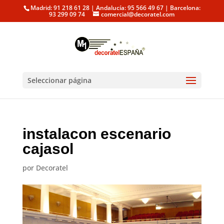
Madrid: 91 218 61 28 | Andalucía: 95 566 49 67 | Barcelona:
93 299 09 74
comercial@decoratel.com
Seleccionar página
instalacon escenario
cajasol
por
Decoratel