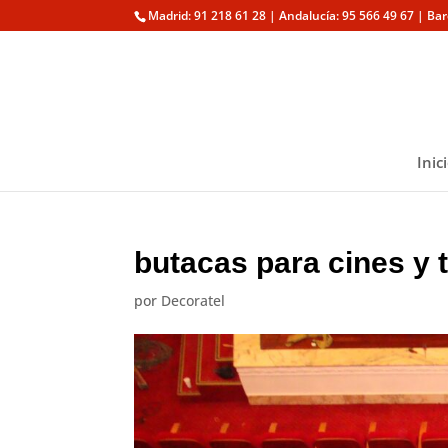
Madrid: 91 218 61 28 | Andalucía: 95 566 49 67 | Ba
Inic
butacas para cines y 
por
Decoratel