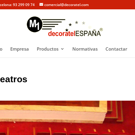
rcelona: 93 299 09 74
comercial@decoratel.com
io
Empresa
Productos
Normativas
Contactar
teatros