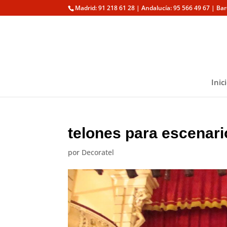
Madrid: 91 218 61 28 | Andalucía: 95 566 49 67 | Ba
Inic
telones para escenari
por
Decoratel