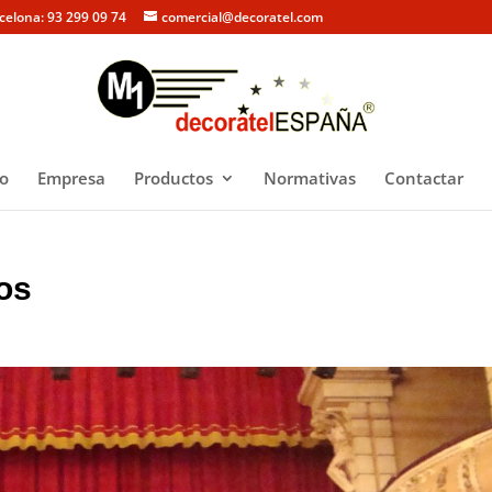
rcelona: 93 299 09 74
comercial@decoratel.com
io
Empresa
Productos
Normativas
Contactar
os