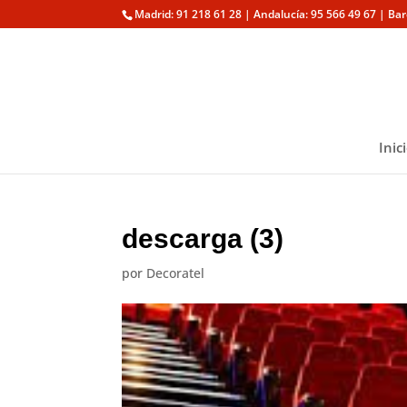
Madrid: 91 218 61 28 | Andalucía: 95 566 49 67 | Ba
Inic
descarga (3)
por
Decoratel