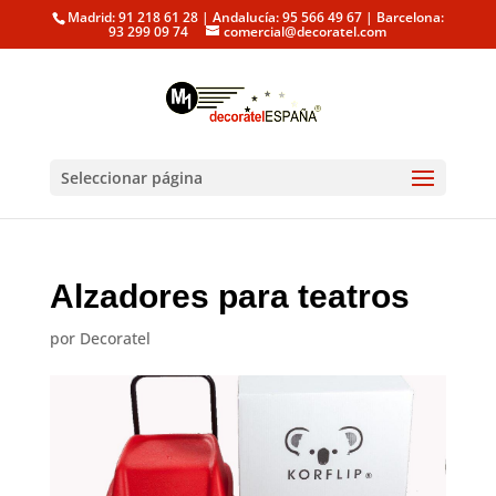
Madrid: 91 218 61 28 | Andalucía: 95 566 49 67 | Barcelona:
93 299 09 74
comercial@decoratel.com
Seleccionar página
Alzadores para teatros
por
Decoratel