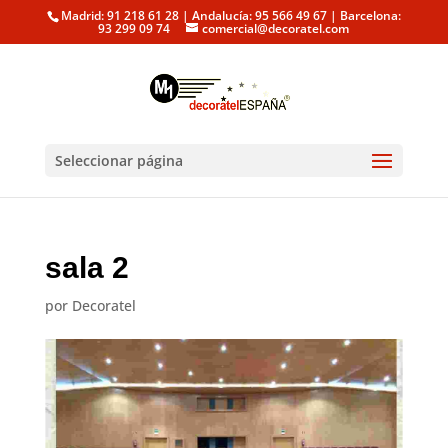
Madrid: 91 218 61 28 | Andalucía: 95 566 49 67 | Barcelona:
93 299 09 74
comercial@decoratel.com
Seleccionar página
sala 2
por
Decoratel