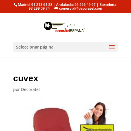
Madrid: 91 218 61 28 | Andalucía: 95 566 49 67 | Barcelona:
93 299 09 74
comercial@decoratel.com
Seleccionar página
cuvex
por
Decoratel