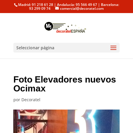
Madrid: 91 218 61 28 | Andalucía: 95 566 49 67 | Barcelona:
93 299 09 74
comercial@decoratel.com
Seleccionar página
Foto Elevadores nuevos
Ocimax
por
Decoratel