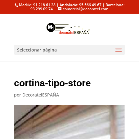
Madrid: 91 218 61 28 | Andalucía: 95 566 49 67 | Barcelona:
93 299 09 74
comercial@decoratel.com
Seleccionar página
cortina-tipo-store
por
DecoratelESPAÑA