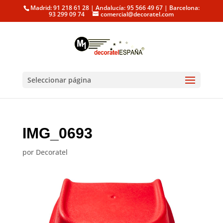
Madrid: 91 218 61 28 | Andalucía: 95 566 49 67 | Barcelona:
93 299 09 74
comercial@decoratel.com
Seleccionar página
IMG_0693
por
Decoratel