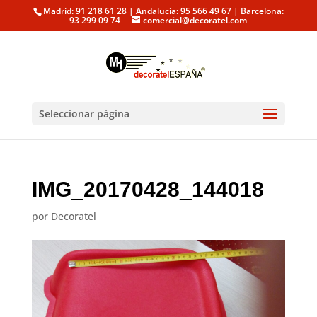
Madrid: 91 218 61 28 | Andalucía: 95 566 49 67 | Barcelona:
93 299 09 74
comercial@decoratel.com
Seleccionar página
IMG_20170428_144018
por
Decoratel