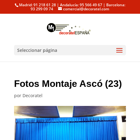
Madrid: 91 218 61 28 | Andalucía: 95 566 49 67 | Barcelona:
93 299 09 74
comercial@decoratel.com
Seleccionar página
Fotos Montaje Ascó (23)
por
Decoratel